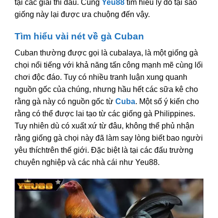
tại các giải thi đấu. Cùng
Yeu88
tìm hiểu lý do tại sao
giống này lại được ưa chuộng đến vậy.
Tìm hiểu vài nét về gà Cuban
Cuban thường được gọi là cubalaya, là một giống gà
chọi nổi tiếng với khả năng tấn công mạnh mẽ cùng lối
chơi độc đáo. Tuy có nhiều tranh luận xung quanh
nguồn gốc của chúng, nhưng hầu hết các sữa kê cho
rằng gà này có nguồn gốc từ
Cuba
. Một số ý kiến cho
rằng có thể được lai tạo từ các giống gà Philippines.
Tuy nhiên dù có xuất xứ từ đâu, không thể phủ nhận
rằng giống gà chọi này đã làm say lòng biết bao người
yêu thíchtrên thế giới. Đặc biệt là tại các đấu trường
chuyên nghiệp và các nhà cái như Yeu88.