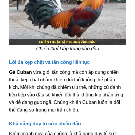
Chiến thuật tập trung vào đầu
Lối đá kẹp chặt và tấn công liên tục
Gà Cuban
vừa giỏi tấn công mà còn áp dụng chiến
thuật kẹp chặt nhằm khiến đối thủ không thể phản
kích. Mỗi khi chúng đã chiếm ưu thế, những cú đánh
liên tiếp vào đầu sẽ khiến đối thủ không kịp phản ứng
và dễ dàng gục ngã. Chúng khiến Cuban luôn là đối
thủ đáng sợ trong mọi trận chiến.
Khả năng duy trì sức chiến đấu
Điểm mạnh nữa của chúng là khả năng duy trì sức