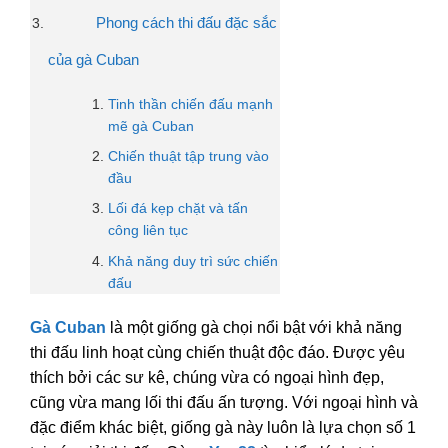
Phong cách thi đấu đặc sắc
của gà Cuban
Tinh thần chiến đấu mạnh
mẽ gà Cuban
Chiến thuật tập trung vào
đầu
Lối đá kẹp chặt và tấn
công liên tục
Khả năng duy trì sức chiến
đấu
Gà Cuban
là một giống gà chọi nổi bật với khả năng
thi đấu linh hoạt cùng chiến thuật độc đáo. Được yêu
thích bởi các sư kê, chúng vừa có ngoại hình đẹp,
cũng vừa mang lối thi đấu ấn tượng. Với ngoại hình và
đặc điểm khác biệt, giống gà này luôn là lựa chọn số 1