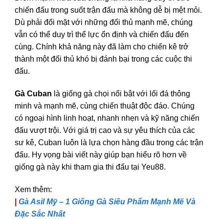
chiến đấu trong suốt trận đấu mà không dễ bị mệt mỏi.
Dù phải đối mặt với những đối thủ mạnh mẽ, chúng
vẫn có thể duy trì thể lực ổn định và chiến đấu đến
cùng. Chính khả năng này đã làm cho chiến kê trở
thành một đối thủ khó bị đánh bại trong các cuộc thi
đấu.
Gà Cuban
là giống gà chọi nổi bật với lối đá thông
minh và mạnh mẽ, cùng chiến thuật độc đáo. Chúng
có ngoại hình linh hoạt, nhanh nhẹn và kỹ năng chiến
đấu vượt trội. Với giá trị cao và sự yêu thích của các
sư kê, Cuban luôn là lựa chọn hàng đầu trong các trận
đấu. Hy vọng bài viết này giúp bạn hiểu rõ hơn về
giống gà này khi tham gia thi đấu tại Yeu88.
Xem thêm:
|
Gà Asil Mỹ – 1 Giống Gà Siêu Phẩm Mạnh Mẽ Và
Đặc Sắc Nhất