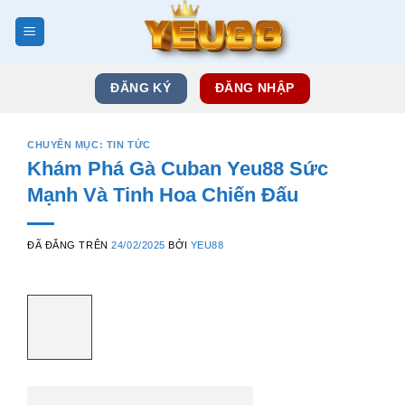
Chuyển
đến
nội
dung
ĐĂNG KÝ
ĐĂNG NHẬP
CHUYÊN MỤC:
TIN TỨC
Khám Phá Gà Cuban Yeu88 Sức
Mạnh Và Tinh Hoa Chiến Đấu
ĐÃ ĐĂNG TRÊN
24/02/2025
BỞI
YEU88