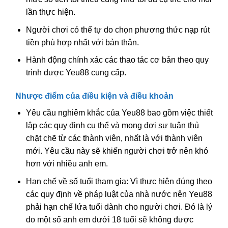
lần thực hiện.
Người chơi có thể tự do chọn phương thức nạp rút
tiền phù hợp nhất với bản thân.
Hành động chính xác các thao tác cơ bản theo quy
trình được Yeu88 cung cấp.
Nhược điểm của điều kiện và điều khoản
Yêu cầu nghiêm khắc của Yeu88 bao gồm việc thiết
lập các quy định cụ thể và mong đợi sự tuân thủ
chặt chẽ từ các thành viên, nhất là với thành viên
mới. Yêu cầu này sẽ khiến người chơi trở nên khó
hơn với nhiều anh em.
Hạn chế về số tuổi tham gia: Vì thực hiện đúng theo
các quy định về pháp luật của nhà nước nên Yeu88
phải hạn chế lứa tuổi dành cho người chơi. Đó là lý
do một số anh em dưới 18 tuổi sẽ không được