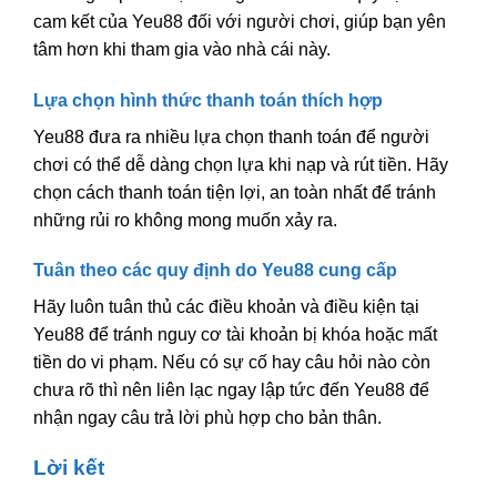
cam kết của Yeu88 đối với người chơi, giúp bạn yên
tâm hơn khi tham gia vào nhà cái này.
Lựa chọn hình thức thanh toán thích hợp
Yeu88 đưa ra nhiều lựa chọn thanh toán để người
chơi có thể dễ dàng chọn lựa khi nạp và rút tiền. Hãy
chọn cách thanh toán tiện lợi, an toàn nhất để tránh
những rủi ro không mong muốn xảy ra.
Tuân theo các quy định do Yeu88 cung cấp
Hãy luôn tuân thủ các điều khoản và điều kiện tại
Yeu88 để tránh nguy cơ tài khoản bị khóa hoặc mất
tiền do vi phạm. Nếu có sự cố hay câu hỏi nào còn
chưa rõ thì nên liên lạc ngay lập tức đến Yeu88 để
nhận ngay câu trả lời phù hợp cho bản thân.
Lời kết