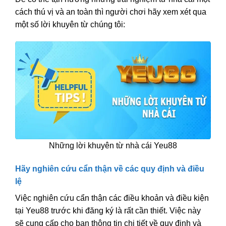
cách thú vị và an toàn thì người chơi hãy xem xét qua
một số lời khuyên từ chúng tôi:
Những lời khuyên từ nhà cái Yeu88
Hãy nghiên cứu cẩn thận về các quy định và điều
lệ
Việc nghiên cứu cẩn thận các điều khoản và điều kiện
tại Yeu88 trước khi đăng ký là rất cần thiết. Việc này
sẽ cung cấp cho bạn thông tin chi tiết về quy định và